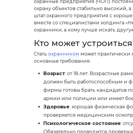
охранные предприятия (ЧОП) постоянн
охрану объектов стабильно высокий, а
штат охранного предприятия с хорошей
вместе со специалистами холдинга «Не
охранники, а кому лучше искать другую
Кто может устроиться
Стать
охранником
может практически к
основные требования:
Возраст
: от 18 лет. Возрастные ра
должен быть работоспособным и ф
фирмы готовы брать кандидатов пос
армии или полиции или имеет бое
Здоровье
: хорошая физическая фо
проверяется медицинским осмотр
Психологическое состояние
: от
Обязательно проводится проверка