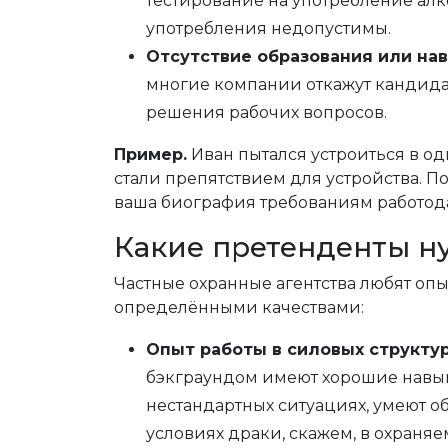
тестирование на употребление ал
употребления недопустимы.
Отсутствие образования или на
многие компании откажут кандидату
решения рабочих вопросов.
Пример.
Иван пытался устроиться в о
стали препятствием для устройства. П
ваша биография требованиям работода
Какие претенденты н
Частные охранные агентства любят оп
определёнными качествами:
Опыт работы в силовых структу
бэкграундом имеют хорошие навы
нестандартных ситуациях, умеют о
условиях драки, скажем, в охраняе