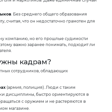
коголя и наркотиков. Даже единичные случаи
выков
. Без среднего общего образования
, считая, что он недостаточно грамотен для
дну компанию, но его прошлые судимости
оэтому важно заранее понимать, подходит ли
теля.
ужны кадрам?
ытных сотрудников, обладающих
рах
(армия, полиция). Люди с таким
ки дисциплины, быстро ориентируются в
бращаться с оружием и не растеряются в
мом магазине.