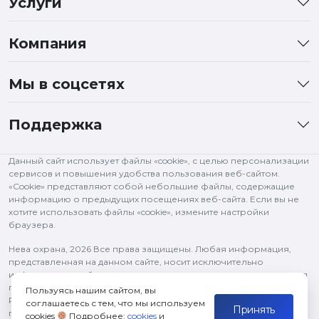
Услуги
Компания
Мы в соцсетях
Поддержка
Данный сайт использует файлы «cookie», с целью персонализации
сервисов и повышения удобства пользования веб-сайтом.
«Cookie» представляют собой небольшие файлы, содержащие
информацию о предыдущих посещениях веб-сайта. Если вы не
хотите использовать файлы «cookie», измените настройки
браузера.
Нева охрана,
2026 Все права защищены. Любая информация,
представленная на данном сайте, носит исключительно
информационный характер и ни при каких условиях не является
публичной офертой, определяемой положениями статьи 437 ГК
Пользуясь нашим сайтом, вы
РФ. Все права на изображения и тексты принадлежат их
соглашаетесь с тем, что мы используем
Принять
правообладателям и используются в рамках цитирования.
cookies
Подробнее:
cookies
и