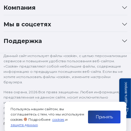
Компания
Мы в соцсетях
Поддержка
Данный сайт использует файлы «cookie», с целью персонализации
сервисов и повышения удобства пользования веб-сайтом.
«Cookie» представляют собой небольшие файлы, содержащие
информацию о предыдущих посещениях веб-сайта. Если вы не
хотите использовать файлы «cookie», измените настройки
браузера.
Задать вопрос
Нева охрана,
2026 Все права защищены. Любая информация,
представленная на данном сайте, носит исключительно
информационный характер и ни при каких условиях не является
публичной офертой, определяемой положениями статьи 437 ГК
Пользуясь нашим сайтом, вы
РФ. Все права на изображения и тексты принадлежат их
соглашаетесь с тем, что мы используем
Принять
правообладателям и используются в рамках цитирования.
cookies
Подробнее:
cookies
и
Политика конфиденциальности
защита данных
.