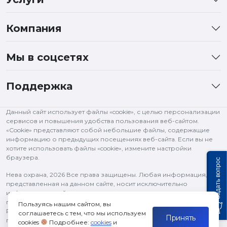
Компания
Мы в соцсетях
Поддержка
Данный сайт использует файлы «cookie», с целью персонализации
сервисов и повышения удобства пользования веб-сайтом.
«Cookie» представляют собой небольшие файлы, содержащие
информацию о предыдущих посещениях веб-сайта. Если вы не
хотите использовать файлы «cookie», измените настройки
браузера.
Задать вопрос
Нева охрана,
2026 Все права защищены. Любая информация,
представленная на данном сайте, носит исключительно
информационный характер и ни при каких условиях не является
публичной офертой, определяемой положениями статьи 437 ГК
Пользуясь нашим сайтом, вы
РФ. Все права на изображения и тексты принадлежат их
соглашаетесь с тем, что мы используем
Принять
правообладателям и используются в рамках цитирования.
cookies
Подробнее:
cookies
и