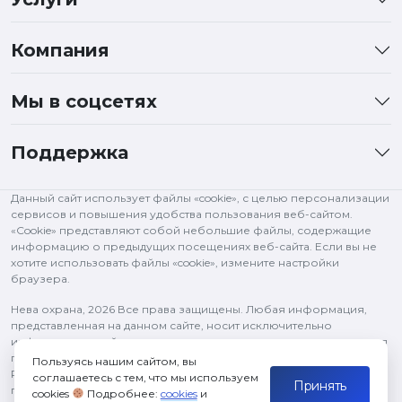
Компания
Мы в соцсетях
Поддержка
Данный сайт использует файлы «cookie», с целью персонализации
сервисов и повышения удобства пользования веб-сайтом.
«Cookie» представляют собой небольшие файлы, содержащие
информацию о предыдущих посещениях веб-сайта. Если вы не
хотите использовать файлы «cookie», измените настройки
браузера.
Нева охрана,
2026 Все права защищены. Любая информация,
представленная на данном сайте, носит исключительно
информационный характер и ни при каких условиях не является
публичной офертой, определяемой положениями статьи 437 ГК
Пользуясь нашим сайтом, вы
РФ. Все права на изображения и тексты принадлежат их
соглашаетесь с тем, что мы используем
Принять
правообладателям и используются в рамках цитирования.
cookies
Подробнее:
cookies
и