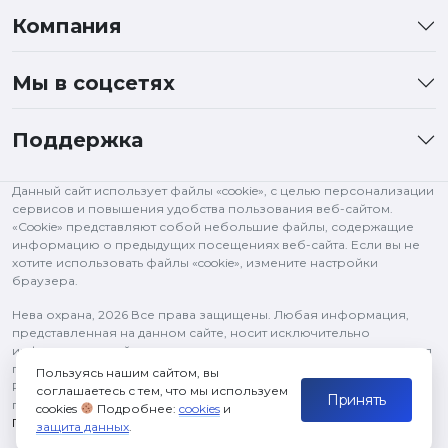
Компания
Мы в соцсетях
Поддержка
Данный сайт использует файлы «cookie», с целью персонализации
сервисов и повышения удобства пользования веб-сайтом.
«Cookie» представляют собой небольшие файлы, содержащие
информацию о предыдущих посещениях веб-сайта. Если вы не
хотите использовать файлы «cookie», измените настройки
браузера.
Нева охрана,
2026 Все права защищены. Любая информация,
представленная на данном сайте, носит исключительно
информационный характер и ни при каких условиях не является
публичной офертой, определяемой положениями статьи 437 ГК
Пользуясь нашим сайтом, вы
РФ. Все права на изображения и тексты принадлежат их
соглашаетесь с тем, что мы используем
Принять
правообладателям и используются в рамках цитирования.
cookies
Подробнее:
cookies
и
Политика конфиденциальности
защита данных
.