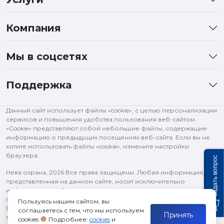
Компания
Мы в соцсетях
Поддержка
Данный сайт использует файлы «cookie», с целью персонализации
сервисов и повышения удобства пользования веб-сайтом.
«Cookie» представляют собой небольшие файлы, содержащие
информацию о предыдущих посещениях веб-сайта. Если вы не
хотите использовать файлы «cookie», измените настройки
браузера.
Задать вопрос
Нева охрана,
2026 Все права защищены. Любая информация,
представленная на данном сайте, носит исключительно
информационный характер и ни при каких условиях не является
публичной офертой, определяемой положениями статьи 437 ГК
Пользуясь нашим сайтом, вы
РФ. Все права на изображения и тексты принадлежат их
соглашаетесь с тем, что мы используем
Принять
правообладателям и используются в рамках цитирования.
cookies
Подробнее:
cookies
и