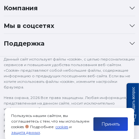
Компания
Мы в соцсетях
Поддержка
Данный сайт использует файлы «cookie», с целью персонализации
сервисов и повышения удобства пользования веб-сайтом.
«Cookie» представляют собой небольшие файлы, содержащие
информацию о предыдущих посещениях веб-сайта. Если вы не
хотите использовать файлы «cookie», измените настройки
браузера.
Задать вопрос
Нева охрана,
2026 Все права защищены. Любая информация,
представленная на данном сайте, носит исключительно
информационный характер и ни при каких условиях не является
публичной офертой, определяемой положениями статьи 437 ГК
Пользуясь нашим сайтом, вы
РФ. Все права на изображения и тексты принадлежат их
соглашаетесь с тем, что мы используем
Принять
правообладателям и используются в рамках цитирования.
cookies
Подробнее:
cookies
и
Политика конфиденциальности
защита данных
.