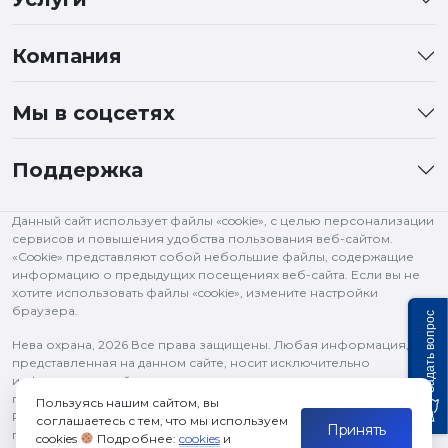
Компания
Мы в соцсетях
Поддержка
Данный сайт использует файлы «cookie», с целью персонализации
сервисов и повышения удобства пользования веб-сайтом.
«Cookie» представляют собой небольшие файлы, содержащие
информацию о предыдущих посещениях веб-сайта. Если вы не
хотите использовать файлы «cookie», измените настройки
браузера.
Задать вопрос
Нева охрана,
2026 Все права защищены. Любая информация,
представленная на данном сайте, носит исключительно
информационный характер и ни при каких условиях не является
публичной офертой, определяемой положениями статьи 437 ГК
Пользуясь нашим сайтом, вы
РФ. Все права на изображения и тексты принадлежат их
соглашаетесь с тем, что мы используем
Принять
правообладателям и используются в рамках цитирования.
cookies
Подробнее:
cookies
и