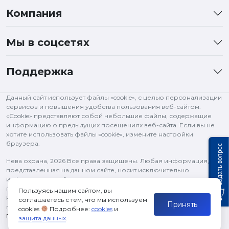
Компания
Мы в соцсетях
Поддержка
Данный сайт использует файлы «cookie», с целью персонализации
сервисов и повышения удобства пользования веб-сайтом.
«Cookie» представляют собой небольшие файлы, содержащие
информацию о предыдущих посещениях веб-сайта. Если вы не
хотите использовать файлы «cookie», измените настройки
браузера.
Задать вопрос
Нева охрана,
2026 Все права защищены. Любая информация,
представленная на данном сайте, носит исключительно
информационный характер и ни при каких условиях не является
публичной офертой, определяемой положениями статьи 437 ГК
Пользуясь нашим сайтом, вы
РФ. Все права на изображения и тексты принадлежат их
соглашаетесь с тем, что мы используем
Принять
правообладателям и используются в рамках цитирования.
cookies
Подробнее:
cookies
и
Политика конфиденциальности
защита данных
.