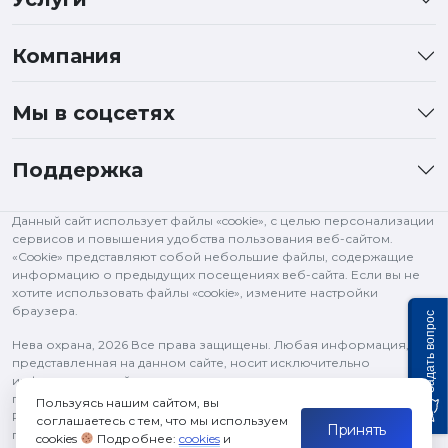
Компания
Мы в соцсетях
Поддержка
Данный сайт использует файлы «cookie», с целью персонализации
сервисов и повышения удобства пользования веб-сайтом.
«Cookie» представляют собой небольшие файлы, содержащие
информацию о предыдущих посещениях веб-сайта. Если вы не
хотите использовать файлы «cookie», измените настройки
браузера.
Задать вопрос
Нева охрана,
2026 Все права защищены. Любая информация,
представленная на данном сайте, носит исключительно
информационный характер и ни при каких условиях не является
публичной офертой, определяемой положениями статьи 437 ГК
Пользуясь нашим сайтом, вы
РФ. Все права на изображения и тексты принадлежат их
соглашаетесь с тем, что мы используем
Принять
правообладателям и используются в рамках цитирования.
cookies
Подробнее:
cookies
и