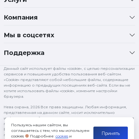
Компания
Мы в соцсетях
Поддержка
Данный сайт использует файлы «cookie», с целью персонализации
сервисов и повышения удобства пользования веб-сайтом.
«Cookie» представляют собой небольшие файлы, содержащие
информацию о предыдущих посещениях веб-сайта. Если вы не
хотите использовать файлы «cookie», измените настройки
браузера.
Нева охрана,
2026 Все права защищены. Любая информация,
представленная на данном сайте, носит исключительно
информационный характер и ни при каких условиях не является
публичной офертой, определяемой положениями статьи 437 ГК
Пользуясь нашим сайтом, вы
РФ. Все права на изображения и тексты принадлежат их
соглашаетесь с тем, что мы используем
Принять
правообладателям и используются в рамках цитирования.
cookies
Подробнее:
cookies
и