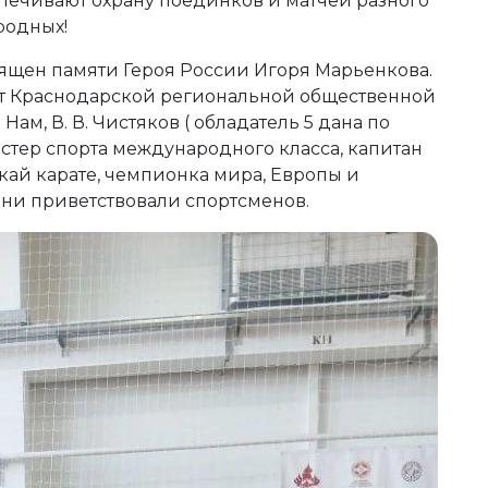
спечивают охрану поединков и матчей разного
родных!
вящен памяти Героя России Игоря Марьенкова.
т Краснодарской региональной общественной
ам, В. В. Чистяков ( обладатель 5 дана по
астер спорта международного класса, капитан
ай карате, чемпионка мира, Европы и
они приветствовали спортсменов.