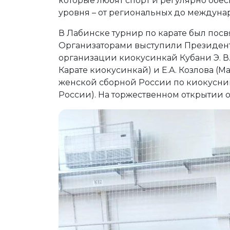
которые любят спорт и регулярно обе
уровня – от региональных до междуна
В Лабинске турнир по карате был пос
Организаторами выступили Президен
организации киокусинкай Кубани Э. В. Н
Карате киокусинкай) и Е.А. Козлова (М
женской сборной России по киокусник
России). На торжественном открытии 