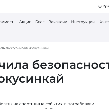
Кра
тоимость
Акции
Блог
Вакансии
Инструкции
Конт
ть двух турниров киокусинкай
чила безопасност
окусинкай
огаты на спортивные события и потребовали