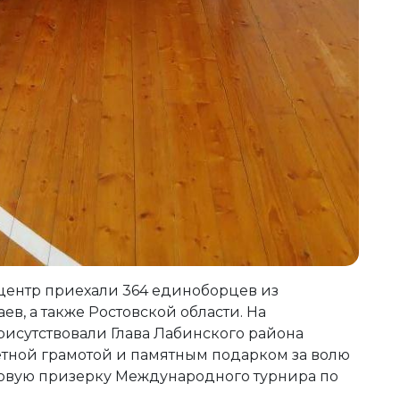
 центр приехали 364 единоборцев из
ев, а также Ростовской области. На
исутствовали Глава Лабинского района
етной грамотой и памятным подарком за волю
овую призерку Международного турнира по