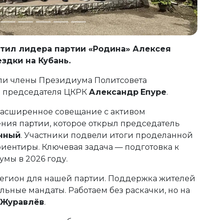
етил лидера партии «Родина» Алексея
здки на Кубань.
ли члены Президиума Политсовета
ь председателя ЦКРК
Александр
Епуре
.
расширенное совещание с активом
ния партии, которое открыл председатель
нный
. Участники подвели итоги проделанной
риентиры. Ключевая задача — подготовка к
мы в 2026 году.
егион для нашей партии. Поддержка жителей
альные мандаты. Работаем без раскачки, но на
Журавлёв
.