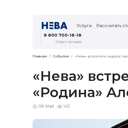
Услуги
Рассчитать с
8 800 700-18-18
Отдел продаж
Главная
События
«Нева» встретила лидера па
«Нева» встр
«Родина» Ал
08 Май
143