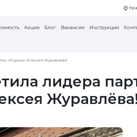
Кра
тоимость
Акции
Блог
Вакансии
Инструкции
Конт
ртии «Родина» Алексея Журавлёва!
етила лидера пар
ексея Журавлёва